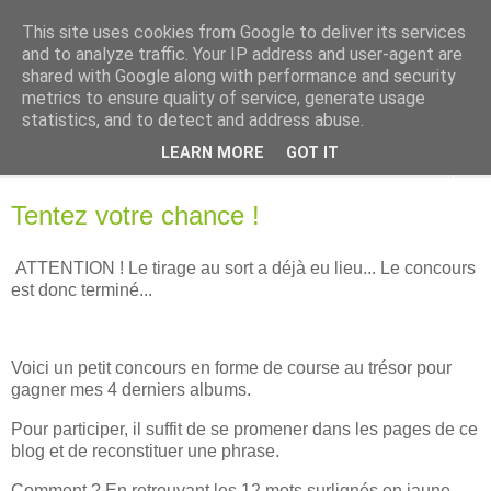
This site uses cookies from Google to deliver its services
Ghislaine Roman
and to analyze traffic. Your IP address and user-agent are
shared with Google along with performance and security
metrics to ensure quality of service, generate usage
Autrice pour futurs et jeunes lecteurs
statistics, and to detect and address abuse.
LEARN MORE
GOT IT
▼
Tentez votre chance !
ATTENTION ! Le tirage au sort a déjà eu lieu... Le concours
est donc terminé...
Voici un petit concours en forme de course au trésor pour
gagner mes 4 derniers albums.
Pour participer, il suffit de se promener dans les pages de ce
blog et de reconstituer une phrase.
Comment ? En retrouvant les 12 mots surlignés en jaune.