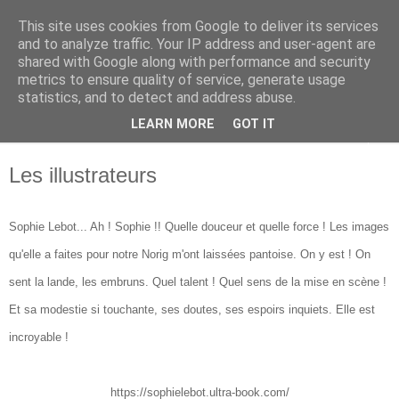
This site uses cookies from Google to deliver its services
Ghislaine Roman
and to analyze traffic. Your IP address and user-agent are
shared with Google along with performance and security
metrics to ensure quality of service, generate usage
Autrice pour futurs et jeunes lecteurs
statistics, and to detect and address abuse.
LEARN MORE
GOT IT
▼
Les illustrateurs
Sophie Lebot... Ah ! Sophie !! Quelle douceur et quelle force ! Les images
qu'elle a faites pour notre Norig m'ont laissées pantoise. On y est ! On
sent la lande, les embruns. Quel talent ! Quel sens de la mise en scène !
Et sa modestie si touchante, ses doutes, ses espoirs inquiets. Elle est
incroyable !
https://sophielebot.ultra-book.com/