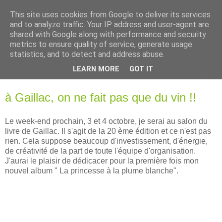
This site uses cookies from Google to deliver its services
Ghislaine Roman
and to analyze traffic. Your IP address and user-agent are
shared with Google along with performance and security
metrics to ensure quality of service, generate usage
Autrice pour futurs et jeunes lecteurs
statistics, and to detect and address abuse.
LEARN MORE
GOT IT
▼
à Gaillac, on ne fait pas que du vin !!
Le week-end prochain, 3 et 4 octobre, je serai au salon du
livre de Gaillac. Il s'agit de la 20 ème édition et ce n'est pas
rien. Cela suppose beaucoup d'investissement, d'énergie,
de créativité de la part de toute l'équipe d'organisation.
J'aurai le plaisir de dédicacer pour la première fois mon
nouvel album " La princesse à la plume blanche".