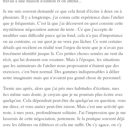
travail à une maison d'édition et on attend...
Je me suis souvent demandé ce que cela ferait d'écrire à deux ou à
plusieurs. Il y a longtemps, j'ai connu cette expérience dans l'atelier
que je fréquentais. C'est là que j'ai découvert en quoi consiste cette
mystérieuse négociation autour du texte : Ce que j'accepte de
modifier sans difficulté parce qu'au fond, cela n'a pas d'importance
ou au contraire, ce sur quoi je ne veux pas lâcher. Ce sont certains
détails qui recèlent en réalité tout l'enjeu du texte que je n'avais pas
forcément identifié jusque là. Ces petites choses semées au vent du
récit, qui lui donnent son ossature. Mais à l'époque, les situations
que les animateurs de l'atelier nous proposaient n'étaient que des
exercices, c'est bien normal. Des gammes indispensables à délier
notre imaginaire mais qui n'avaient pas grand chose de personnel.
Trente ans après, alors que j'ai pris mes habitudes d'écriture, mes
tics même sans doute, je croyais que je ne pourrais plus écrire avec
quelqu'un. Cela dépendrait peut-être du quelqu'un en question, vous
me direz, et vous auriez peut-être raison. Mais c'est une activité qui
reste, à mes yeux, profondément solitaire. J'ai l'impression que je me
lasserais de cette négociation, justement. Je la pratique souvent déjà
avec les éditeurs ou éditrices et cela me suffit. On s'y agace, on s'y