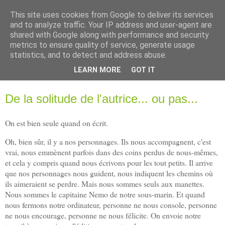
This site uses cookies from Google to deliver its services
Ghislaine Roman
and to analyze traffic. Your IP address and user-agent are
shared with Google along with performance and security
metrics to ensure quality of service, generate usage
Autrice pour futurs et jeunes lecteurs
statistics, and to detect and address abuse.
LEARN MORE
GOT IT
▼
De la solitude de l'autrice... ou pas...
On est bien seule quand on écrit.
Oh, bien sûr, il y a nos personnages. Ils nous accompagnent, c'est
vrai, nous emmènent parfois dans des coins perdus de nous-mêmes,
et cela y compris quand nous écrivons pour les tout petits. Il arrive
que nos personnages nous guident, nous indiquent les chemins où
ils aimeraient se perdre. Mais nous sommes seuls aux manettes.
Nous sommes le capitaine Nemo de notre sous-marin. Et quand
nous fermons notre ordinateur, personne ne nous console, personne
ne nous encourage, personne ne nous félicite. On envoie notre