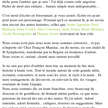
tâche pour l'autrice que je suis ! J'ai déjà connu cette angoisse. 
Parler de mort aux enfants... Jamais simple mais indispensable...
C'est inouï d'écrire en frissonnant, je vous assure. Ecrire en ayant 
peur pour son personnage. D'autant qu'à ce moment là, je ne savais 
rien encore des autres histoires, celles que 
Annie Agopian
, 
Fred 
Bernard
, 
Anne Cortey,
Alex Cousseau
, 
Anne Jonas
, 
Henri Meunier
, 
Cécile Roumiguière
 et 
Thomas Scotto
 écrivaient de leur côté. 
Nous avons écrit puis nous nous nous sommes retrouvés... et pas 
n'importe où! Chez François Mauriac, ou du moins, en son chalet de 
St Symphorien, transformé par la Région en résidence d'artiste. 
Nous avons ri, cuisiné, chanté mais surtout travaillé.
Je ne suis pas près d'oublier mon trac au moment de lire mon 
histoire à haute voix. Tout le monde autour de cette grande table, 
écoutant, concentrés, le texte sous les yeux, le stylo à la main... Et 
mon soulagement, de découvrir, en relevant la tête, les visages 
souriants de toute l'équipe. 
Nous nous sommes dit, en toute franchise, avec beaucoup de 
douceur et de gentillesse, de fermeté même parfois, ce que nous 
pensions du travail des uns et des autres. Et j'ai adoré. Adoré 
entendre, adoré formuler... critiques, réserves ou suggestions. Mais 
j'ai surtout aimé cet incroyable exercice d'admiration mutuelle 