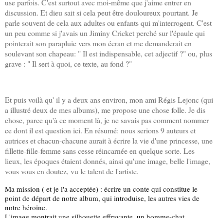
use parfois. C'est surtout avec moi-même que j'aime entrer en
discussion. Et dieu sait si cela peut être douloureux pourtant. Je
parle souvent de cela aux adultes ou enfants qui m'interrogent. C'est
un peu comme si j'avais un Jiminy Cricket perché sur l'épaule qui
pointerait son parapluie vers mon écran et me demanderait en
soulevant son chapeau: " Il est indispensable, cet adjectif ?" ou, plus
grave : " Il sert à quoi, ce texte, au fond ?"
Et puis voilà qu' il y a deux ans environ, mon ami Régis Lejonc (qui
a illustré deux de mes albums), me propose une chose folle. Je dis
chose, parce qu'à ce moment là, je ne savais pas comment nommer
ce dont il est question ici. En résumé: nous serions 9 auteurs et
autrices et chacun-chacune aurait à écrire la vie d'une princesse, une
fillette-fille-femme sans cesse réincarnée en quelque sorte. Les
lieux, les époques étaient donnés, ainsi qu'une image, belle l'image,
vous vous en doutez, vu le talent de l'artiste.
Ma mission ( et je l'a acceptée) : écrire un conte qui constitue le 
point de départ de notre album, qui introduise, les autres vies de 
notre héroïne. 
L'image montrait une silhouette effrayante, un homme-chat 