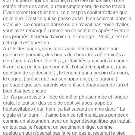
vrai ? Il peut s'agir de piscine, d'une fête de famille, d'une
soirée chez des amis, ou tout simplement, de notre travail.
Evidemment tout finit bien, ce n'est pas spoiler l'affaire que
de le dire. C'est ce qui se passe aussi, bien souvent, dans la
vraie vie. Ce cours de danse où on n'avait pas envie d'aller,
vous avez remarqué comme on se sent bien après? Fier de
nos progrès, heureux d'avoir eu le courage... Voilà, c'est de
cela qu'il est question.
Au fils des pages, vous allez aussi découvrir toute une
galerie de portraits, des bouts de choux très déterminés à
n'en faire qu'à leur tête et ça, c'était très amusant à imaginer.
Ils ont chacun leur personnalité: l'obsédée capillaire, ( pas
question de se décoiffer) , le tendre ( qui a besoin d'amour),
le coquet ( préoccupé par son apparence), le parano (
persuadé que ses parents veulent se débarrasser de lui) et
bien d'autres encore.
Je n'ai pas résisté à l'idée de mêler phrase rimée et langue
orale, le tout sur des vers de sept syllabes, appelés
heptasyllabes ( oui, hein, ça fait savant) comme dans " La
cigale et la fourmi". J'aime bien ce rythme-là, pas pompeux
comme un alexandrin, avec un léger déséquilibre qui traduit,
en tout cas, je l'espère, un sentiment mitigé, comme
quelqu'un qui n'oserait pas faire un pas et resterait le pied