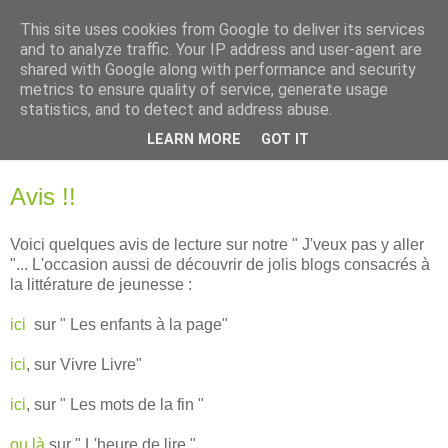
This site uses cookies from Google to deliver its services
Ghislaine Roman
and to analyze traffic. Your IP address and user-agent are
shared with Google along with performance and security
metrics to ensure quality of service, generate usage
Autrice pour futurs et jeunes lecteurs
statistics, and to detect and address abuse.
LEARN MORE
GOT IT
▼
Avis !!
Voici quelques avis de lecture sur notre " J'veux pas y aller
"... L'occasion aussi de découvrir de jolis blogs consacrés à
la littérature de jeunesse :
ici
sur " Les enfants à la page"
ici
, sur Vivre Livre"
ici
, sur " Les mots de la fin "
ou là
sur " L'heure de lire "