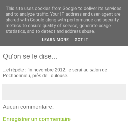
This site uses cookies from Google to deliver its services
Ghislaine Roman
and to analyze traffic. Your IP address and user-agent are
shared with Google along with performance and security
metrics to ensure quality of service, generate usage
Autrice pour futurs et jeunes lecteurs
statistics, and to detect and address abuse.
LEARN MORE
GOT IT
▼
Qu'on se le dise...
...et répète : fin novembre 2012, je serai au salon de
Pechbonnieu, près de Toulouse.
Aucun commentaire:
Enregistrer un commentaire