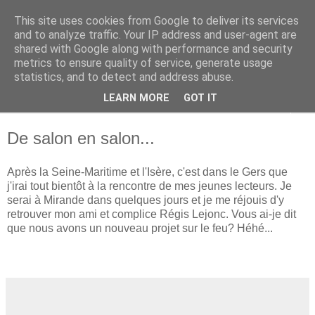
This site uses cookies from Google to deliver its services
Ghislaine Roman
and to analyze traffic. Your IP address and user-agent are
shared with Google along with performance and security
metrics to ensure quality of service, generate usage
Autrice pour futurs et jeunes lecteurs
statistics, and to detect and address abuse.
LEARN MORE
GOT IT
▼
De salon en salon...
Après la Seine-Maritime et l'Isère, c'est dans le Gers que
j'irai tout bientôt à la rencontre de mes jeunes lecteurs. Je
serai à Mirande dans quelques jours et je me réjouis d'y
retrouver mon ami et complice Régis Lejonc. Vous ai-je dit
que nous avons un nouveau projet sur le feu? Héhé...