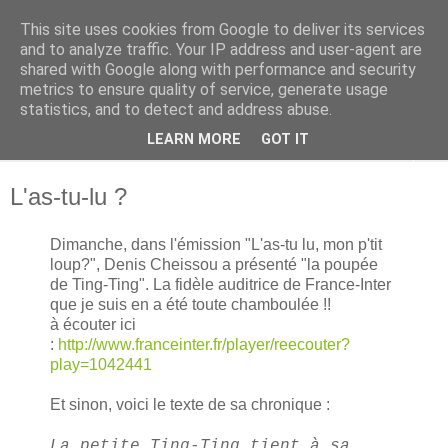
This site uses cookies from Google to deliver its services
Ghislaine Roman
and to analyze traffic. Your IP address and user-agent are
shared with Google along with performance and security
metrics to ensure quality of service, generate usage
Autrice pour futurs et jeunes lecteurs
statistics, and to detect and address abuse.
LEARN MORE
GOT IT
▼
L'as-tu-lu ?
Dimanche, dans l'émission "L'as-tu lu, mon p'tit
loup?", Denis Cheissou a présenté "la poupée
de Ting-Ting". La fidèle auditrice de France-Inter
que je suis en a été toute chamboulée !!
à écouter ici
:
http://www.franceinter.fr/player/reecouter?
play=1042441
Et sinon, voici le texte de sa chronique :
La petite Ting-Ting tient à sa