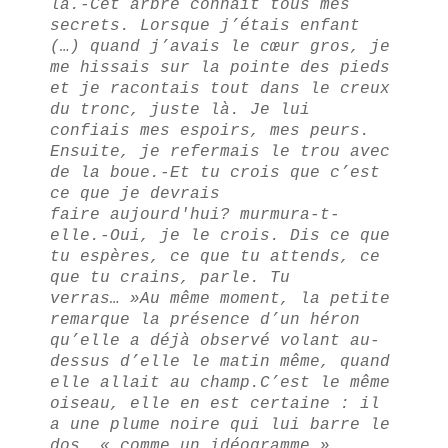
là.
-Cet arbre connaît tous mes
secrets. Lorsque j’étais enfant
(…) quand j’avais le cœur gros, je
me hissais sur la pointe des pieds
et je racontais tout dans le creux
du tronc, juste là. Je lui
confiais mes espoirs, mes peurs.
Ensuite, je refermais le trou avec
de la boue.
-Et tu crois que c’est
ce que je devrais
faire aujourd'hui? murmura-t-
elle.
-Oui, je le crois. Dis ce que
tu espères, ce que tu attends, ce
que tu crains, parle. Tu
verras… »
Au même moment, la petite
remarque la présence d’un héron
qu’elle a déjà observé volant au-
dessus d’elle le matin même, quand
elle allait au champ.
C’est le même
oiseau, elle en est certaine : il
a une plume noire qui lui barre le
dos, « comme un idéogramme ».